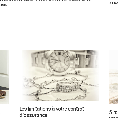
Assur
teau.
Les limitations à votre contrat
t
5 r
d’assurance