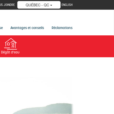
QUÉBEC - QC
US JOINDRE
ENGLISH
se
Avantages et conseils
Réclamations
Dégât d'eau