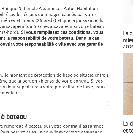
z Banque Nationale Assurances Auto | Habitation
lité civile liée aux dommages causés par votre
 mètres et moins (26 pieds) et que la puissance du
vaux-vapeur (ou 50 chevaux-vapeur si votre bateau
Le c
ors-bord).
Si vous remplissez ces conditions, vous
t la responsabilité de votre bateau. Dans le cas
mie
ouvrir votre responsabilité civile avec une garantie
Assur
n, le montant de protection de base se situera entre 1
ême que la portion «biens» de votre contrat. Si vos
e valeur supérieure à votre protection de base, vous
émentaire.
 à bateau
La d
e remorque à bateau sur votre contrat d’assurance
et t
 Vous pouvez aussi la couvrir avec votre assurance