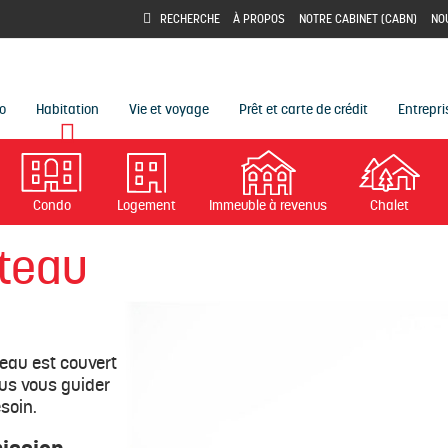
À PROPOS
NOTRE CABINET (CABN)
NO
RECHERCHE
o
Habitation
Vie et voyage
Prêt et carte de crédit
Entrepri
Condo
Logement
Immeuble à revenus
Chalet
teau
teau est couvert
us vous guider
soin.