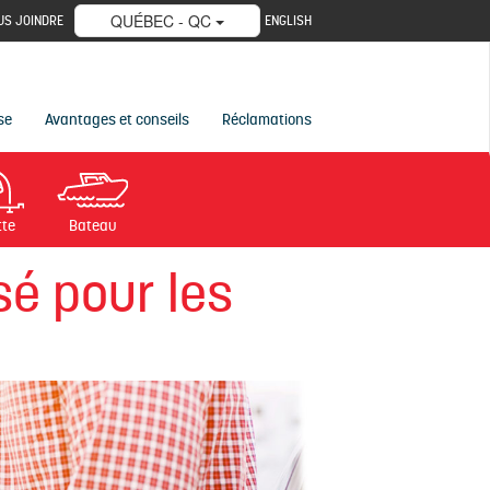
QUÉBEC - QC
US JOINDRE
ENGLISH
se
Avantages et conseils
Réclamations
tte
Bateau
sé pour les