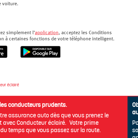
 voiture.
gez simplement l’
application
, acceptez les Conditions
on à certaines fonctions de votre téléphone intelligent.
eur éclairé
les conducteurs prudents.
Ob
au
tre assurance auto dès que vous prenez le
 avec Conducteur éclairé. Votre prime
Po
n du temps que vous passez sur la route.
sa
a