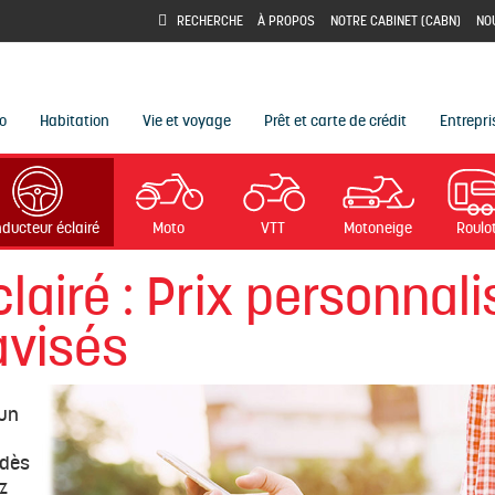
À PROPOS
NOTRE CABINET (CABN)
NO
RECHERCHE
o
Habitation
Vie et voyage
Prêt et carte de crédit
Entrepri
Moto
VTT
Motoneige
Roulo
ducteur éclairé
airé : Prix personnali
avisés
 un
 dès
z