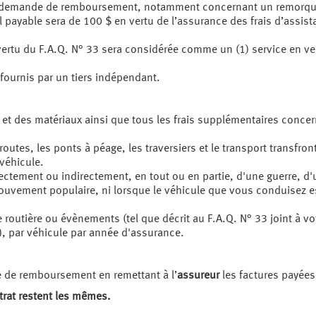
e demande de remboursement, notamment concernant un remorquag
ayable sera de 100 $ en vertu de l’assurance des frais d’assistan
tu du F.A.Q. N° 33 sera considérée comme un (1) service en ver
 fournis par un tiers indépendant.
 et des matériaux ainsi que tous les frais supplémentaires conc
s routes, les ponts à péage, les traversiers et le transport transfront
véhicule.
ectement ou indirectement, en tout ou en partie, d'une guerre, d
uvement populaire, ni lorsque le véhicule que vous conduisez est 
e routière ou évènements (tel que décrit au F.A.Q. N° 33 joint à v
 par véhicule par année d'assurance.
e de remboursement en remettant à l’
assureur
les factures payées 
trat restent les mêmes.