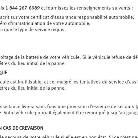
ais 1 844 267-6989
et fournissez les renseignements suivants :
crit sur votre certificat d'assurance responsabilité automobile;
méro d'immatriculation de votre automobile;
 que le type de service requis.
ltage de la batterie de votre véhicule. Si le véhicule refuse de d
res du lieu initial de la panne.
QUE
le est inutilisable, et ce, malgré les tentatives du service d'ass
res du lieu initial de la panne.
ssistance livrera sans frais une provision d'essence de secours (j
e. Votre véhicule pourrait également être remorqué jusqu’au gara
N CAS DE CREVAISON
 de secours de votre véhicule si elle est en bon état. Si ce n'est p