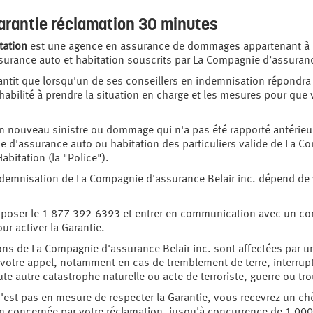
Garantie réclamation
30 minutes
tation
est une agence en assurance de dommages appartenant à 
surance auto et habitation souscrits par La Compagnie d’assuranc
antit que lorsqu'un de ses conseillers en indemnisation répondra à
habilité à prendre la situation en charge et les mesures pour que 
un nouveau sinistre ou dommage qui n'a pas été rapporté antéri
lice d'assurance auto ou habitation des particuliers valide de La 
bitation (la "Police").
 indemnisation de La Compagnie d'assurance Belair inc. dépend de
composer le 1 877 392-6393 et entrer en communication avec un co
 activer la Garantie.
tions de La Compagnie d'assurance Belair inc. sont affectées par 
votre appel, notamment en cas de tremblement de terre, interrup
ute autre catastrophe naturelle ou acte de terroriste, guerre ou tr
n'est pas en mesure de respecter la Garantie, vous recevrez un c
ion concernée par votre réclamation, jusqu'à concurrence de 1 00