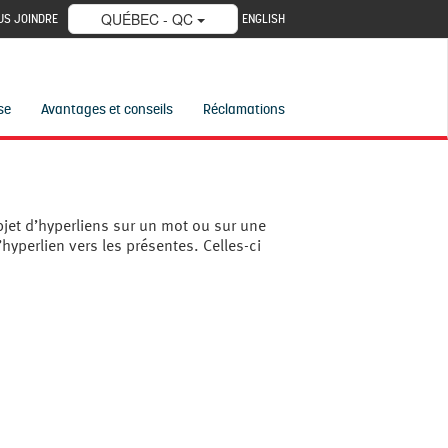
QUÉBEC - QC
US JOINDRE
ENGLISH
se
Avantages et conseils
Réclamations
bjet d’hyperliens sur un mot ou sur une
’hyperlien vers les présentes. Celles-ci