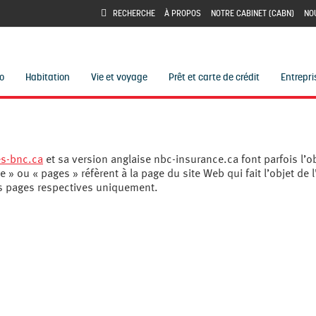
À PROPOS
NOTRE CABINET (CABN)
NO
RECHERCHE
o
Habitation
Vie et voyage
Prêt et carte de crédit
Entrepri
s-bnc.ca
et sa version anglaise nbc-insurance.ca font parfois l’o
 » ou « pages » réfèrent à la page du site Web qui fait l’objet de l
rs pages respectives uniquement.