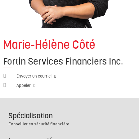
Marie-Hélène Côté
Fortin Services Financiers Inc.
marie-
Envoyer un courriel
helene.cote@cabn.net
581
Appeler
230-
1333
#1
Spécialisation
Conseiller en sécurité financière