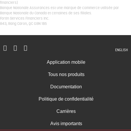
financiers)
Banque Nationale Assurances est une marque de commerce utilisée par
Banque Nationale du Canada et certaines de ses filiales.
Fortin Services Financiers Inc.
843, Rang Caron, QC G8N 1B5
ENGLISH
Application mobile
Tous nos produits
Documentation
Politique de confidentialité
Carrières
Avis importants