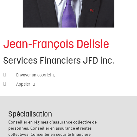
Jean-François Delisle
Services Financiers JFD inc.
jean-
Envoyer un courriel
francois.delisle@cabn.net
450
Appeler
686-
5222
Spécialisation
Conseiller en régimes d'assurance collective de
personnes, Conseiller en assurance et rentes
collectives, Conseiller en sécurité financière