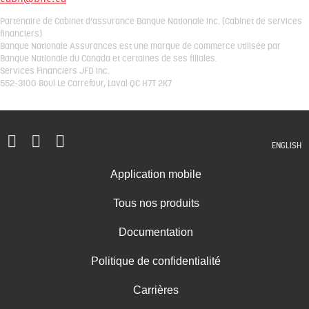
Partenaire de Cabinet d’assurance Banque Nationale inc. (Cabinet de services
financiers)
Banque Nationale Assurances est une marque de commerce utilisée par
Banque Nationale du Canada et certaines de ses filiales.
Services Financiers JFD inc.
552-3100 Boul Le Carrefour, Laval QC H7T 2K7
ENGLISH
Application mobile
Tous nos produits
Documentation
Politique de confidentialité
Carrières